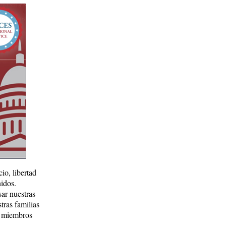
io, libertad
nidos.
sar nuestras
tras familias
e miembros