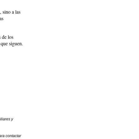
 sino a las
as
 de los
 que siguen.
liares y
ara contactar