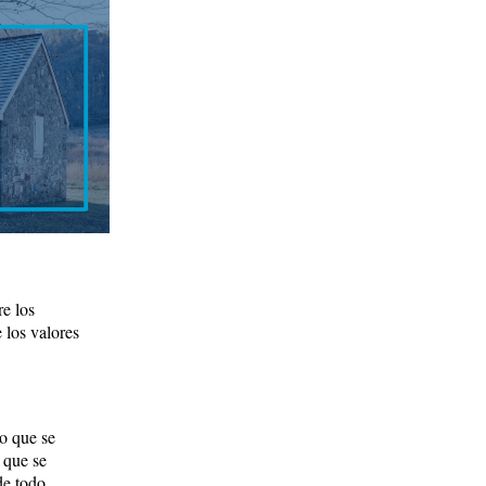
e los
e los valores
o que se
 que se
de todo