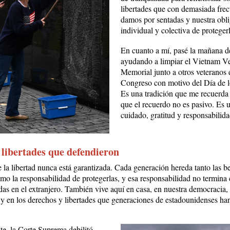
libertades que con demasiada fre
damos por sentadas y nuestra obl
individual y colectiva de proteger
En cuanto a mí, pasé la mañana d
ayudando a limpiar el Vietnam V
Memorial junto a otros veteranos 
Congreso con motivo del Día de l
Es una tradición que me recuerda
que el recuerdo no es pasivo. Es 
cuidado, gratitud y responsabilida
 libertades que defendieron
la libertad nunca está garantizada. Cada generación hereda tanto las b
omo la responsabilidad de protegerlas, y esa responsabilidad no termina 
adas en el extranjero. También vive aquí en casa, en nuestra democracia,
s y en los derechos y libertades que generaciones de estadounidenses ha
.
e, la Corte Suprema debilitó