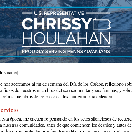
[firstname]
,
 nos acercamos al fin de semana del Día de los Caídos, reflexiono sobr
crificios de nuestros miembros del servicio militar y sus familias, y sobr
nuestros miembros del servicio caídos murieron para defender.
servicio
 esta época, me encuentro pensando en los actos silenciosos de recuerd
en nuestras comunidades, antes de que comiencen los desfiles y antes de
os discursos. Voluntarios y familias militares se reúnen en cementerios 