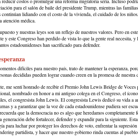
 reducir costos o promulgar una reforma migratoria seria. Incluso podrí
ciación para el salón de baile del presidente Trump, mientras las familia
continúan lidiando con el costo de la vivienda, el cuidado de los niños,
la atención médica.
upuesto y nuestras leyes son un reflejo de nuestros valores. Pero en es
te y este Congreso han perdido de vista lo que la gente real necesita, y l
tantos estadounidenses han sacrificado para defender.
esperanza
omentos difíciles para nuestro país, trato de mantener la esperanza, por
ersonas decididas pueden lograr cuando creen en la promesa de nuestra
e, me sentí honrado de recibir el Premio John Lewis Bridge de Voces 
ional, nombrado en honor a mi antiguo colega en el Congreso, el ícono
iles, el congresista John Lewis. El congresista Lewis dedicó su vida a a
 urnas y a garantizar que la voz de cada estadounidense pudiera ser esc
recuerda que la democracia no es algo que heredamos completamente 
 generación debe fortalecer, defender y expandir para la siguiente. Esta
ía para luchar por proteger los derechos de voto, enfrentar la supresión
dering partidista, y hacer que nuestro gobierno rinda cuentas al pueblo 