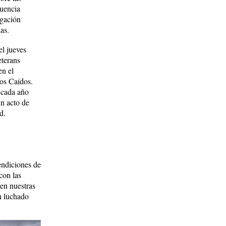
cuencia
igación
las.
el jueves
eterans
en el
os Caídos.
 cada año
un acto de
d.
endiciones de
con las
 en nuestras
n luchado