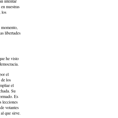
an intentar
s en nuestras
 los
te momento,
as libertades
que he visto
 democracia.
por el
 de los
mpliar el
uchada. Su
formado. Es
s lecciones
 de votantes
al que sirve.