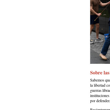
Sobre las
Sabemos que 
la libertad c
guerras libr
institucione
por defender
Recientement