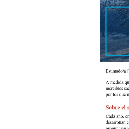
Estimado/a
A medida que
increíbles sa
por los que 
Sobre el 
Cada año, en
desarrollan 
pronuncien l