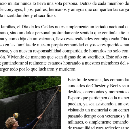
vicio militar nunca lo lleva una sola persona. Detrás de cada miembro de
de cónyuges, hijos, padres, hermanos y amigos que comparten las carga
la incertidumbre y el sacrificio.
familias, el Día de los Caídos no es simplemente un feriado nacional o 
verano, sino un dolor personal profundamente sentido que continúa año tr
a y como hija de un veterano, llevo esas realidades conmigo cada Día 
so en las familias de nuestra propia comunidad cuyos seres queridos nu
 casa, y en nuestra responsabilidad compartida de honrarlos no solo con
ión. Viviendo de maneras que sean dignas de su sacrificio. Este año en 
eguntándome si realmente estamos honrando a nuestros miembros del s
oteger todo por lo que lucharon y murieron.
Este fin de semana, las comunidad
condados de Chester y Berks se u
desfiles, ceremonias y momentos 
Espero que participen de la mane
puedan, ya sea asistiendo a un eve
visitando un memorial o un cement
pasando tiempo con veteranos y f
militares, o simplemente tomand
de tranquilidad para reflexionar so