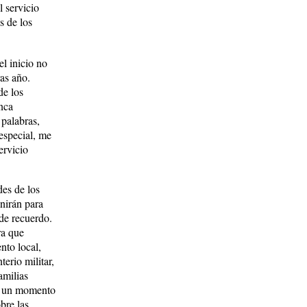
l servicio
s de los
el inicio no
as año.
de los
nca
 palabras,
especial, me
ervicio
es de los
nirán para
de recuerdo.
ra que
nto local,
erio militar,
amilias
o un momento
bre las