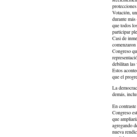
protecciones
Votación, una
durante más 
que todos lo
participar p
Casi de inmed
comenzaron 
Congreso que
representaci
debilitan las
Estos aconte
que el progr
La democracia
demás, inclu
En contraste 
Congreso est
que ampliaría
agregando de
nueva rendic