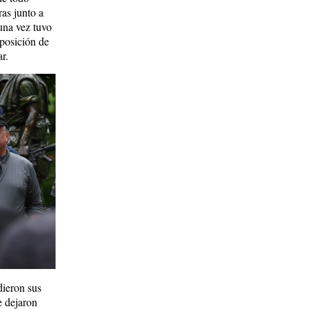
as junto a
una vez tuvo
sposición de
r.
dieron sus
e dejaron