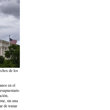
echos de los
anos en el
esupuestario
ación,
rme, sin una
gar de tomar